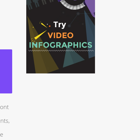
sont
nts,
de