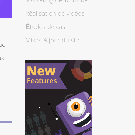
Marketing de YouTube
Réalisation de vidéos
Études de cas
Mises à jour du site
tion
us