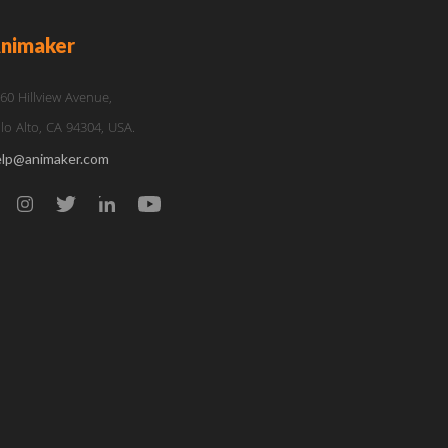
nimaker
60 Hillview Avenue,
lo Alto, CA 94304, USA.
elp@animaker.com