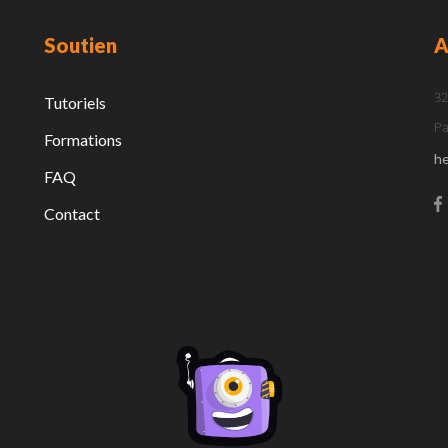
Soutien
A
32
Tutoriels
Pa
Formations
h
FAQ
Contact