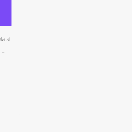
la si
e –