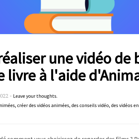
aliser une vidéo de 
livre à l'aide d'Anim
-
2022
Leave your thoughts.
animées
créer des vidéos animées
des conseils vidéo
des vidéos en
,
,
,
é comment vous choisissez de regarder des films ? P