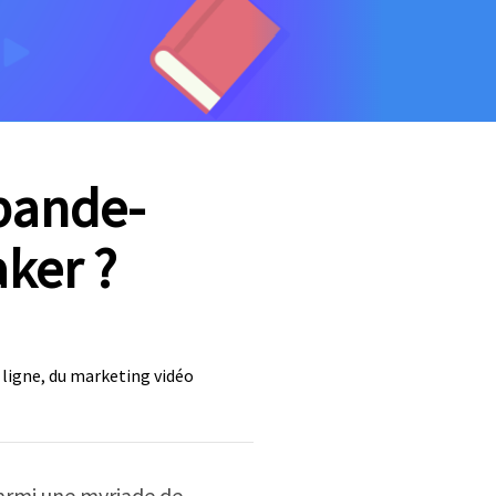
bande-
aker ?
 ligne
du marketing vidéo
,
armi une myriade de