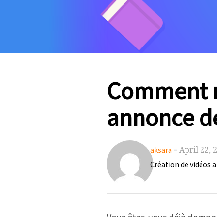
Comment ré
annonce de 
-
April 22, 
aksara
Création de vidéos 
Vous êtes-vous déjà demand