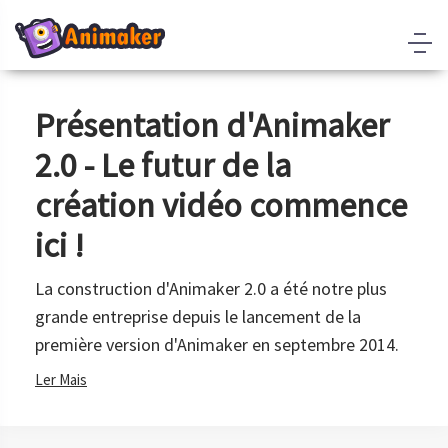
tation d'Animaker
Comment ré
e futur de la
vidéo d'ann
on vidéo commence
unique en m
minutes ?
on d'Animaker 2.0 a été notre plus
Les anniversaires compt
rise depuis le lancement de la
heureux de la vie d'un
sion d'Animaker en septembre 2014.
de ce jour peut faire na
de n'importe qui, car l
à l'amour, aux soins et 
lors de vos précédents