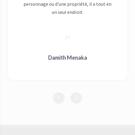
Ce que j’ai aimé à propos de animaker est la
flexibilité et la gamme étonnante de
ressources disponibles. Qu’il s’agisse d’un
personnage ou d’une propriété, il a tout en
un seul endroit.
Damith Menaka